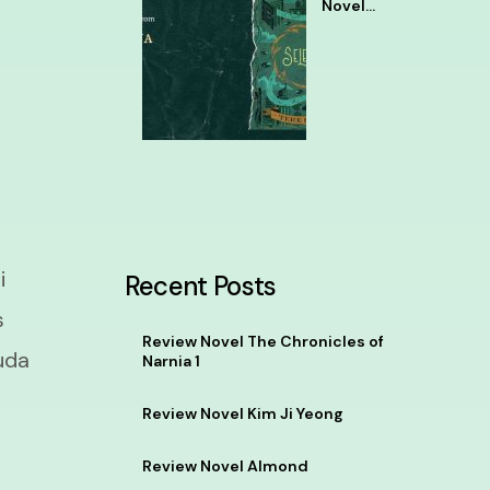
Novel
Selena
Tere
Liye
i
Recent Posts
s
Review Novel The Chronicles of
uda
Narnia 1
Review Novel Kim Ji Yeong
Review Novel Almond