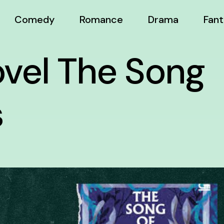
Comedy
Romance
Drama
Fant
vel The Song
s