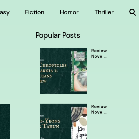
asy
Fiction
Horror
Thriller
Popular Posts
Review
Novel
The
Chronic
les of
Narnia 1
Review
Novel
Kim Ji
Yeong