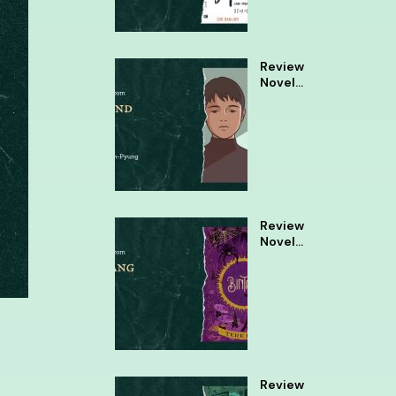
Review
Novel
Almond
Review
Novel
Bintang
Tere
Liye
i
Review