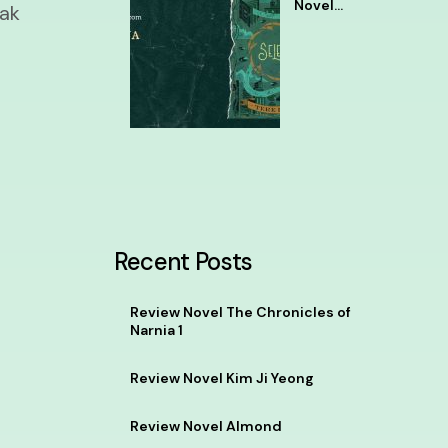
Novel
tak
Selena
Tere
Liye
Recent Posts
Review Novel The Chronicles of
Narnia 1
Review Novel Kim Ji Yeong
Review Novel Almond