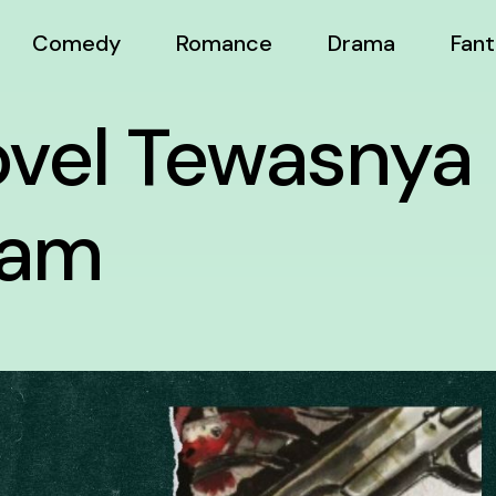
Comedy
Romance
Drama
Fant
ovel Tewasnya
tam