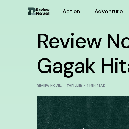
Action
Adventure
Review N
Gagak Hi
REVIEW NOVEL
THRILLER
1 MIN READ