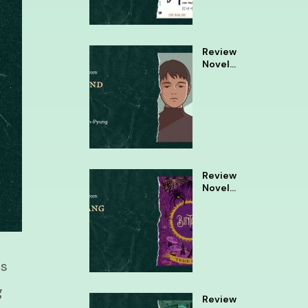
Review
Novel
Almond
Review
Novel
Bintang
Tere
Liye
as
g
Review