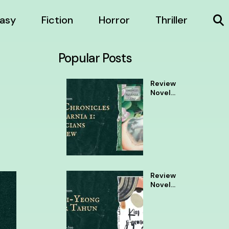
asy
Fiction
Horror
Thriller
Popular Posts
Review
Novel
The
Chronic
les of
Narnia 1
Review
Novel
Kim Ji
Yeong