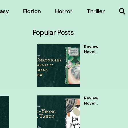
asy
Fiction
Horror
Thriller
Popular Posts
Review
Novel
The
Chronic
les of
Narnia 1
Review
Novel
Kim Ji
Yeong