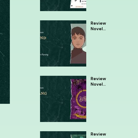
Review
Novel
Almond
Review
Novel
Bintang
Tere
Liye
Review