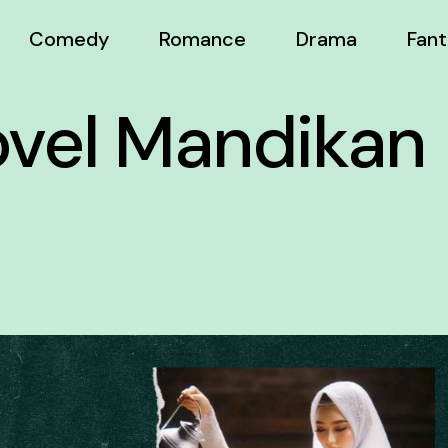
Comedy
Romance
Drama
Fant
vel Mandikan