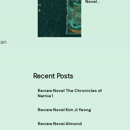
Novel
Selena
Tere
Liye
dan
Recent Posts
Review Novel The Chronicles of
Narnia 1
Review Novel Kim Ji Yeong
Review Novel Almond