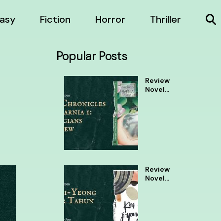
asy
Fiction
Horror
Thriller
Popular Posts
Review
Novel
The
Chronic
les of
Narnia 1
Review
Novel
Kim Ji
Yeong