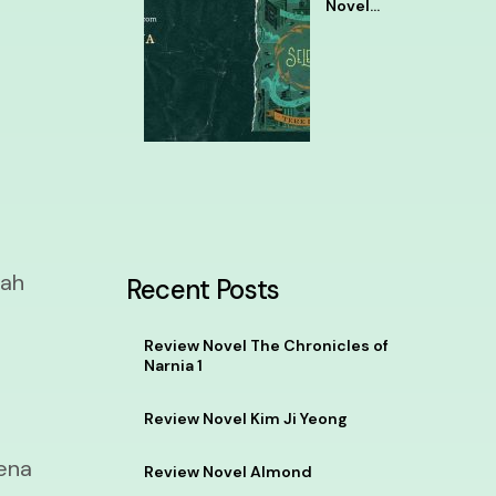
Novel
Selena
Tere
Liye
lah
Recent Posts
Review Novel The Chronicles of
Narnia 1
Review Novel Kim Ji Yeong
rena
Review Novel Almond