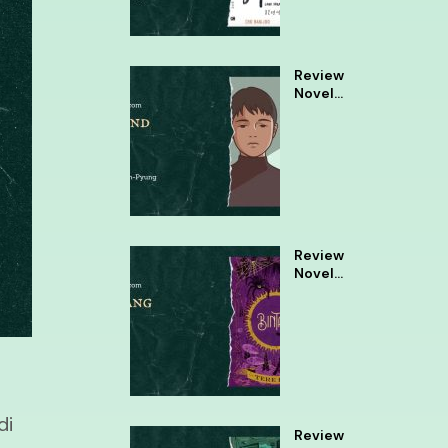
Review
Novel
Almond
Review
Novel
Bintang
Tere
Liye
di
Review