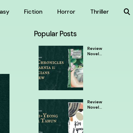
asy
Fiction
Horror
Thriller
Popular Posts
Review
Novel
The
Chronic
les of
Narnia 1
Review
Novel
Kim Ji
Yeong