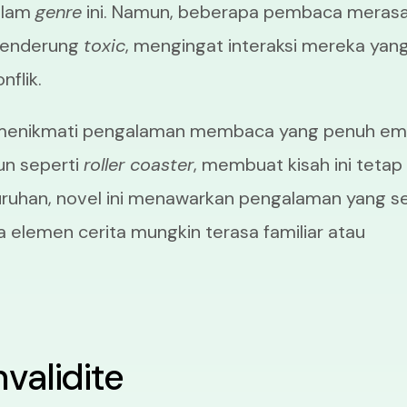
alam
genre
ini. Namun, beberapa pembaca meras
 cenderung
toxic
, mengingat interaksi mereka yan
nflik.
 menikmati pengalaman membaca yang penuh em
run seperti
roller coaster
, membuat kisah ini tetap
luruhan, novel ini menawarkan pengalaman yang s
elemen cerita mungkin terasa familiar atau
validite