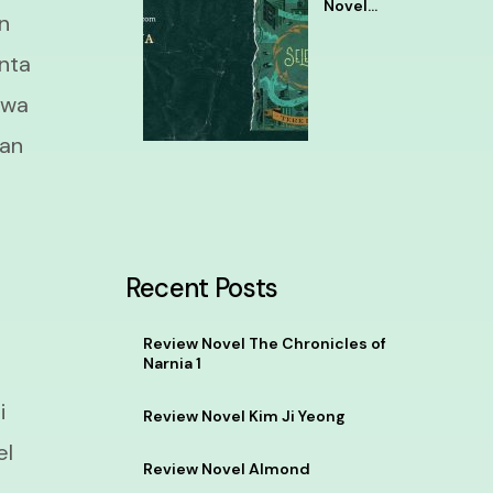
Novel
an
Selena
Tere
inta
Liye
ewa
gan
Recent Posts
Review Novel The Chronicles of
Narnia 1
i
Review Novel Kim Ji Yeong
el
Review Novel Almond