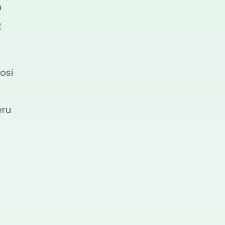
a
g
osi
eru