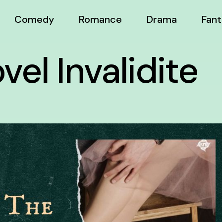
Comedy
Romance
Drama
Fant
el Invalidite