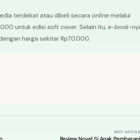
edia terdekat atau dibeli secara
online
melalui
000 untuk edisi
soft cover
. Selain itu,
e-book
-ny
 dengan harga sekitar Rp70.000.
NEXT ARTICL
n
Review Novel Si Anak Pemberan