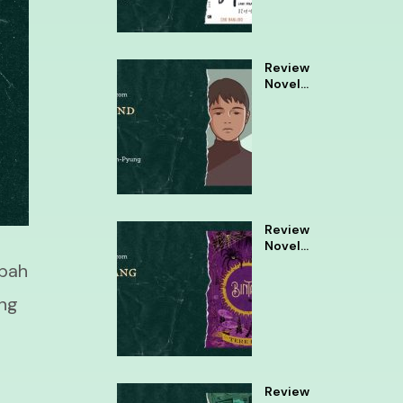
Review
Novel
Almond
Review
Novel
Bintang
mbah
Tere
Liye
ang
Review