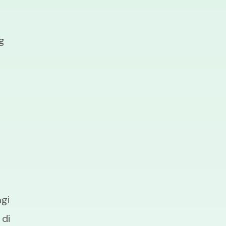
g
agi
 di