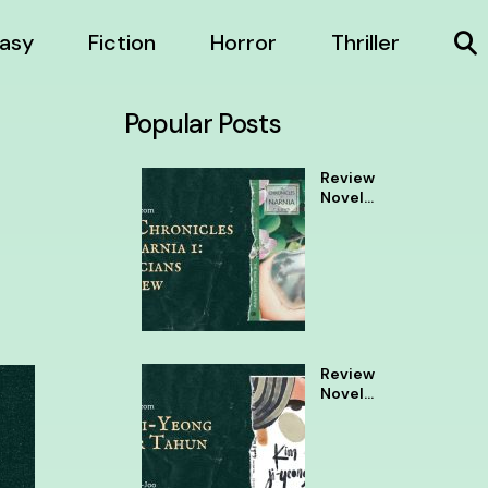
asy
Fiction
Horror
Thriller
Popular Posts
Review
Novel
The
Chronic
les of
Narnia 1
Review
Novel
Kim Ji
Yeong