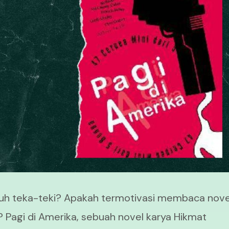
uh teka-teki? Apakah termotivasi membaca nove
Pagi di Amerika, sebuah novel karya Hikmat