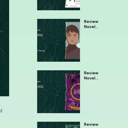
Review
Novel
Almond
Review
Novel
Bintang
Tere
Liye
l
Review