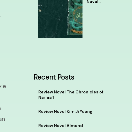
Novel
Selena
Tere
.
Liye
Recent Posts
yle
Review Novel The Chronicles of
Narnia 1
a
Review Novel Kim Ji Yeong
an
Review Novel Almond