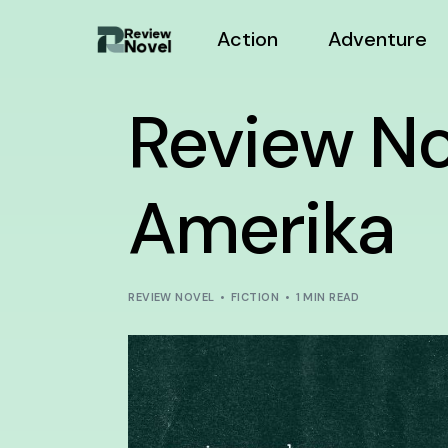
Action
Adventure
Review No
Amerika
REVIEW NOVEL
FICTION
1 MIN READ