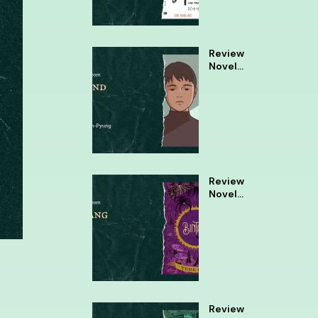
Review
Novel
Almond
Review
Novel
Bintang
Tere
Liye
Review