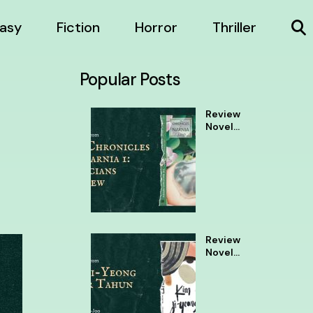
asy
Fiction
Horror
Thriller
Popular Posts
Review
Novel
The
Chronic
les of
Narnia 1
Review
Novel
Kim Ji
Yeong