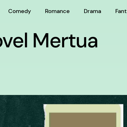
Comedy
Romance
Drama
Fant
vel Mertua