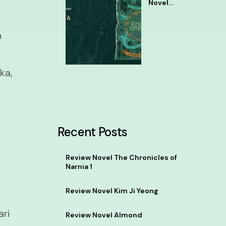
Novel
Selena
Tere
Liye
n
ka,
Recent Posts
Review Novel The Chronicles of
Narnia 1
Review Novel Kim Ji Yeong
ri
Review Novel Almond