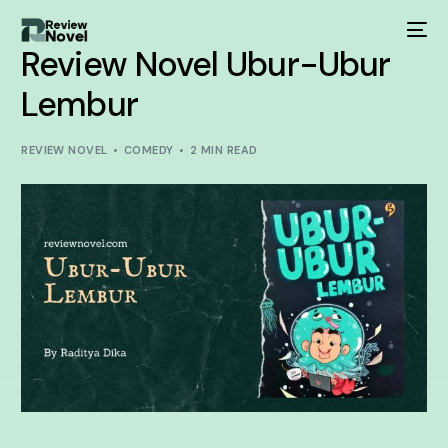
Review Novel Ubur-Ubur
Lembur
REVIEW NOVEL
COMEDY
2 MIN READ